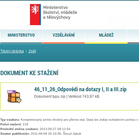
MINISTERSTVO
VZDĚLÁVÁNÍ
MLÁDEŽ
Titulní stránka
|
Zpět
DOKUMENT KE STAŽENÍ
46_11_26_Odpovědi na dotazy I, II a III.zip
Dokument typu zip | Velikost 743,97 kB
Typ souboru:
Komprimovaný archiv vhodný pro přenos dat. Data lze získat rozbalením archivu 
Počet stažení:
219
Poslední změna souboru:
2013-09-27 08:12:04
Soubor publikován:
2011-06-06 20:10:06, Štoud Jakub