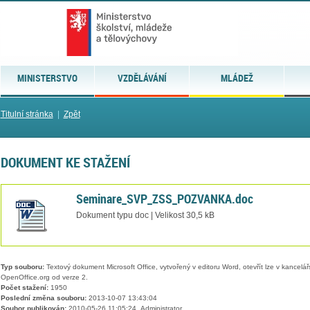
MINISTERSTVO
VZDĚLÁVÁNÍ
MLÁDEŽ
Titulní stránka
|
Zpět
DOKUMENT KE STAŽENÍ
Seminare_SVP_ZSS_POZVANKA.doc
Dokument typu doc | Velikost 30,5 kB
Typ souboru:
Textový dokument Microsoft Office, vytvořený v editoru Word, otevřít lze v kancelářs
OpenOffice.org od verze 2.
Počet stažení:
1950
Poslední změna souboru:
2013-10-07 13:43:04
Soubor publikován:
2010-05-26 11:05:24, Administrator