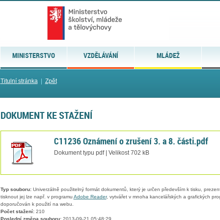
MINISTERSTVO
VZDĚLÁVÁNÍ
MLÁDEŽ
Titulní stránka
|
Zpět
DOKUMENT KE STAŽENÍ
C11236 Oznámení o zrušení 3. a 8. části.pdf
Dokument typu pdf | Velikost 702 kB
Typ souboru:
Univerzálně použitelný formát dokumentů, který je určen především k tisku, prezen
tisknout jej lze např. v programu
Adobe Reader
, vytvářet v mnoha kancelářských a grafických pr
doporučován k použití na webu.
Počet stažení:
210
Poslední změna souboru:
2013-09-21 05:48:29