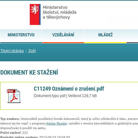
MINISTERSTVO
VZDĚLÁVÁNÍ
MLÁDEŽ
Titulní stránka
|
Zpět
DOKUMENT KE STAŽENÍ
C11249 Oznámení o zrušení.pdf
Dokument typu pdf | Velikost 128,7 kB
Typ souboru:
Univerzálně použitelný formát dokumentů, který je určen především k tisku, prezen
tisknout jej lze např. v programu
Adobe Reader
, vytvářet v mnoha kancelářských a grafických pr
doporučován k použití na webu.
Počet stažení:
221
Poslední změna souboru:
2013-08-23 19:04:05