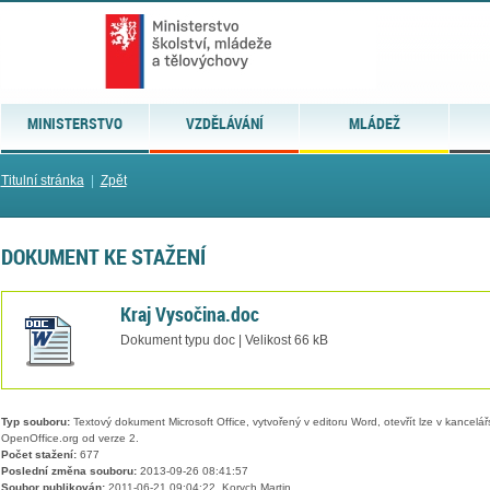
MINISTERSTVO
VZDĚLÁVÁNÍ
MLÁDEŽ
Titulní stránka
|
Zpět
DOKUMENT KE STAŽENÍ
Kraj Vysočina.doc
Dokument typu doc | Velikost 66 kB
Typ souboru:
Textový dokument Microsoft Office, vytvořený v editoru Word, otevřít lze v kancelářs
OpenOffice.org od verze 2.
Počet stažení:
677
Poslední změna souboru:
2013-09-26 08:41:57
Soubor publikován:
2011-06-21 09:04:22, Korych Martin