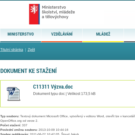
MINISTERSTVO
VZDĚLÁVÁNÍ
MLÁDEŽ
Titulní stránka
|
Zpět
DOKUMENT KE STAŽENÍ
C11311 Výzva.doc
Dokument typu doc | Velikost 173,5 kB
Typ souboru:
Textový dokument Microsoft Office, vytvořený v editoru Word, otevřít lze v kancelářs
OpenOffice.org od verze 2.
Počet stažení:
337
Poslední změna souboru:
2013-10-09 10:44:16
Soubor publikován:
2011-06-22 10:42:05, Štoud Jakub