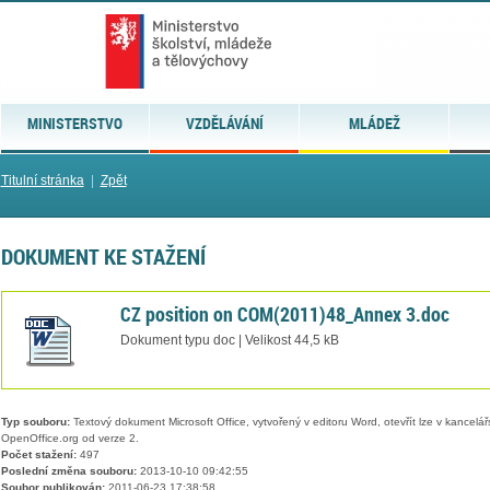
MINISTERSTVO
VZDĚLÁVÁNÍ
MLÁDEŽ
Titulní stránka
|
Zpět
DOKUMENT KE STAŽENÍ
CZ position on COM(2011)48_Annex 3.doc
Dokument typu doc | Velikost 44,5 kB
Typ souboru:
Textový dokument Microsoft Office, vytvořený v editoru Word, otevřít lze v kancelářs
OpenOffice.org od verze 2.
Počet stažení:
497
Poslední změna souboru:
2013-10-10 09:42:55
Soubor publikován:
2011-06-23 17:38:58