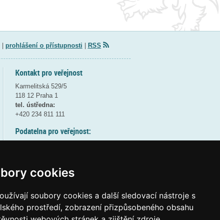
|
prohlášení o přístupnosti
|
RSS
Kontakt pro veřejnost
Karmelitská 529/5
118 12 Praha 1
tel. ústředna:
+420 234 811 111
Podatelna pro veřejnost:
pondělí a středa - 7:30-17:00
úterý a čtvrtek - 7:30-15:30
pátek - 7:30-14:00
bory cookies
8:30 - 9:30 - bezpečnostní přestávka
(více informací
ZDE
)
užívají soubory cookies a další sledovací nástroje s
elského prostředí, zobrazení přizpůsobeného obsahu
Elektronická podatelna:
těvnosti webových stránek a zjištění zdroje
posta@msmt
gov
cz