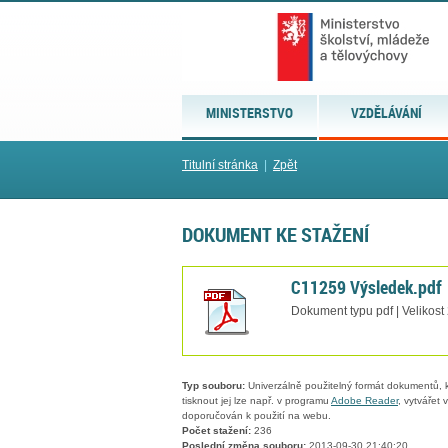
MINISTERSTVO
VZDĚLÁVÁNÍ
Titulní stránka
|
Zpět
DOKUMENT KE STAŽENÍ
C11259 Výsledek.pdf
Dokument typu pdf | Velikost
Typ souboru:
Univerzálně použitelný formát dokumentů, kt
tisknout jej lze např. v programu
Adobe Reader
, vytvářet
doporučován k použití na webu.
Počet stažení:
236
Poslední změna souboru:
2013-09-30 21:40:20