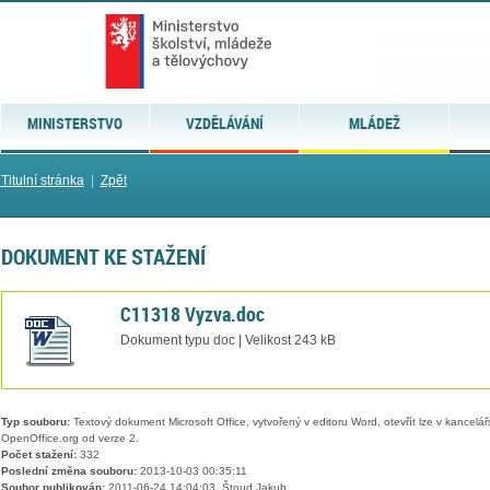
MINISTERSTVO
VZDĚLÁVÁNÍ
MLÁDEŽ
Titulní stránka
|
Zpět
DOKUMENT KE STAŽENÍ
C11318 Vyzva.doc
Dokument typu doc | Velikost 243 kB
Typ souboru:
Textový dokument Microsoft Office, vytvořený v editoru Word, otevřít lze v kancelářs
OpenOffice.org od verze 2.
Počet stažení:
332
Poslední změna souboru:
2013-10-03 00:35:11
Soubor publikován:
2011-06-24 14:04:03, Štoud Jakub