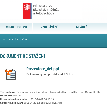
MINISTERSTVO
VZDĚLÁVÁNÍ
MLÁDEŽ
Titulní stránka
|
Zpět
DOKUMENT KE STAŽENÍ
Prezentace_def.ppt
Dokument typu ppt | Velikost 872 kB
Typ souboru:
Prezentace, otevřít lze v kancelářském balíku OpenOffice.org, Microsoft Office.
Počet stažení:
1680
Poslední změna souboru:
2013-10-11 06:45:10
Soubor publikován:
2011-06-27 12:35:01, Miklová Jitka