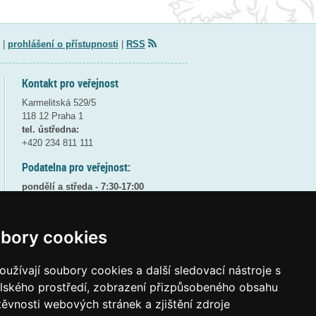
|
prohlášení o přístupnosti
|
RSS
Kontakt pro veřejnost
Karmelitská 529/5
118 12 Praha 1
tel. ústředna:
+420 234 811 111
Podatelna pro veřejnost:
pondělí a středa - 7:30-17:00
úterý a čtvrtek - 7:30-15:30
pátek - 7:30-14:00
bory cookies
8:30 - 9:30 - bezpečnostní přestávka
(více informací
ZDE
)
užívají soubory cookies a další sledovací nástroje s
Elektronická podatelna:
elského prostředí, zobrazení přizpůsobeného obsahu
posta@msmt
gov
cz
těvnosti webových stránek a zjištění zdroje