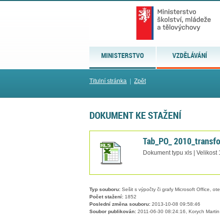
MINISTERSTVO
VZDĚLÁVÁNÍ
Titulní stránka
|
Zpět
DOKUMENT KE STAŽENÍ
Tab_PO_ 2010_transfo
Dokument typu xls | Velikost
Typ souboru:
Sešit s výpočty či grafy Microsoft Office, ot
Počet stažení:
1852
Poslední změna souboru:
2013-10-08 09:58:46
Soubor publikován:
2011-06-30 08:24:16, Korych Martin