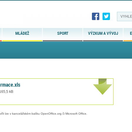
MLÁDEŽ
SPORT
VÝZKUM A VÝVOJ
E
rmace.xls
 165,5 kB
evřít lze v kancelářském balíku OpenOffice.org či Microsoft Office.