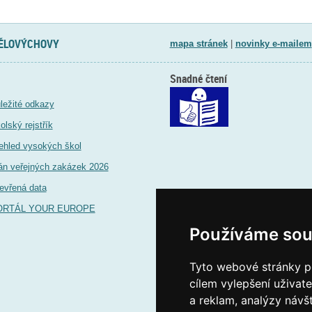
TĚLOVÝCHOVY
mapa stránek
|
novinky e-mailem
Snadné čtení
ležité odkazy
olský rejstřík
ehled vysokých škol
án veřejných zakázek 2026
evřená data
ORTÁL YOUR EUROPE
Používáme sou
Tyto webové stránky po
cílem vylepšení uživat
a reklam, analýzy návš