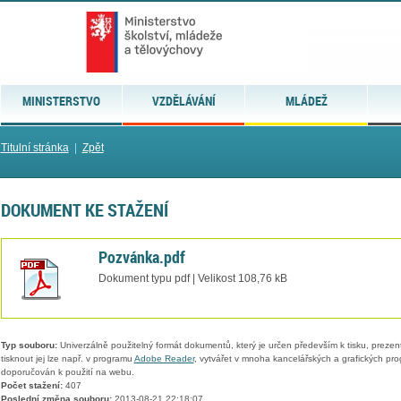
MINISTERSTVO
VZDĚLÁVÁNÍ
MLÁDEŽ
Titulní stránka
|
Zpět
DOKUMENT KE STAŽENÍ
Pozvánka.pdf
Dokument typu pdf | Velikost 108,76 kB
Typ souboru:
Univerzálně použitelný formát dokumentů, který je určen především k tisku, prezen
tisknout jej lze např. v programu
Adobe Reader
, vytvářet v mnoha kancelářských a grafických pr
doporučován k použití na webu.
Počet stažení:
407
Poslední změna souboru:
2013-08-21 22:18:07