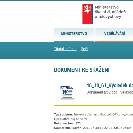
MINISTERSTVO
VZDĚLÁVÁNÍ
Titulní stránka
|
Zpět
DOKUMENT KE STAŽENÍ
46_10_61_Výsledek.d
Dokument typu doc | Velikos
Typ souboru:
Textový dokument Microsoft Office, vytvořený
OpenOffice.org od verze 2.
Počet stažení:
273
Soubor publikován:
2011-06-30 10:22:08, Štoud Jakub