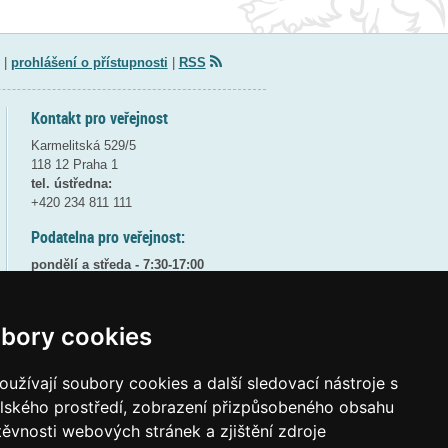
|
prohlášení o přístupnosti
|
RSS
Kontakt pro veřejnost
Karmelitská 529/5
118 12 Praha 1
tel. ústředna:
+420 234 811 111
Podatelna pro veřejnost:
pondělí a středa - 7:30-17:00
úterý a čtvrtek - 7:30-15:30
pátek - 7:30-14:00
bory cookies
8:30 - 9:30 - bezpečnostní přestávka
(více informací
ZDE
)
užívají soubory cookies a další sledovací nástroje s
Elektronická podatelna:
elského prostředí, zobrazení přizpůsobeného obsahu
posta@msmt
gov
cz
těvnosti webových stránek a zjištění zdroje