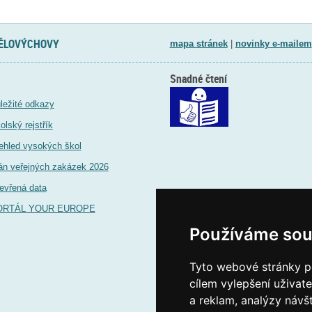
TĚLOVÝCHOVY
mapa stránek
|
novinky e-mailem
Snadné čtení
ležité odkazy
olský rejstřík
ehled vysokých škol
án veřejných zakázek 2026
evřená data
ORTÁL YOUR EUROPE
Používáme sou
Tyto webové stránky po
cílem vylepšení uživat
a reklam, analýzy návš