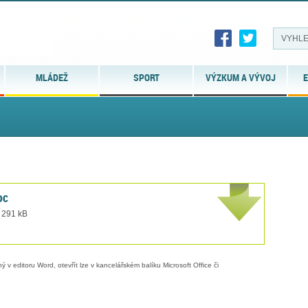
MLÁDEŽ
SPORT
VÝZKUM A VÝVOJ
E
oc
t 291 kB
 v editoru Word, otevřít lze v kancelářském balíku Microsoft Office či