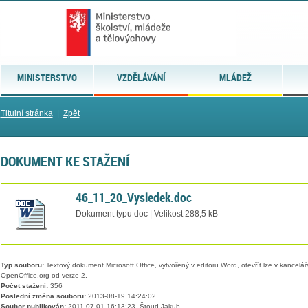
MINISTERSTVO
VZDĚLÁVÁNÍ
MLÁDEŽ
Titulní stránka
|
Zpět
DOKUMENT KE STAŽENÍ
46_11_20_Vysledek.doc
Dokument typu doc | Velikost 288,5 kB
Typ souboru:
Textový dokument Microsoft Office, vytvořený v editoru Word, otevřít lze v kancelářs
OpenOffice.org od verze 2.
Počet stažení:
356
Poslední změna souboru:
2013-08-19 14:24:02
Soubor publikován:
2011-07-01 16:13:23, Štoud Jakub