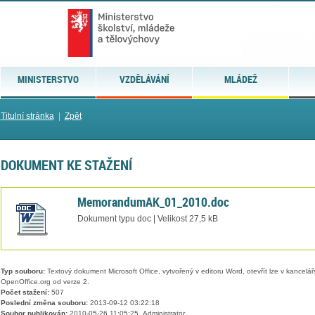
MINISTERSTVO
VZDĚLÁVÁNÍ
MLÁDEŽ
Titulní stránka
|
Zpět
DOKUMENT KE STAŽENÍ
MemorandumAK_01_2010.doc
Dokument typu doc | Velikost 27,5 kB
Typ souboru:
Textový dokument Microsoft Office, vytvořený v editoru Word, otevřít lze v kancelářs
OpenOffice.org od verze 2.
Počet stažení:
507
Poslední změna souboru:
2013-09-12 03:22:18
Soubor publikován:
2010-05-26 11:05:25, Administrator