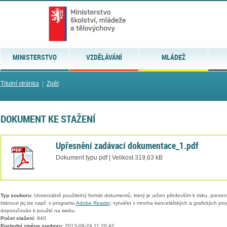
MINISTERSTVO
VZDĚLÁVÁNÍ
MLÁDEŽ
Titulní stránka
|
Zpět
DOKUMENT KE STAŽENÍ
Upřesnění zadávací dokumentace_1.pdf
Dokument typu pdf | Velikost 319,63 kB
Typ souboru:
Univerzálně použitelný formát dokumentů, který je určen především k tisku, prezen
tisknout jej lze např. v programu
Adobe Reader
, vytvářet v mnoha kancelářských a grafických pr
doporučován k použití na webu.
Počet stažení:
940
Poslední změna souboru:
2013-09-24 11:20:42