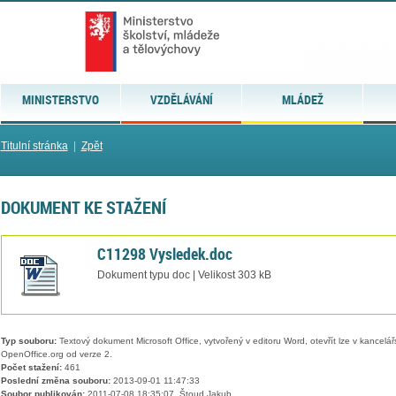
MINISTERSTVO
VZDĚLÁVÁNÍ
MLÁDEŽ
Titulní stránka
|
Zpět
DOKUMENT KE STAŽENÍ
C11298 Vysledek.doc
Dokument typu doc | Velikost 303 kB
Typ souboru:
Textový dokument Microsoft Office, vytvořený v editoru Word, otevřít lze v kancelářs
OpenOffice.org od verze 2.
Počet stažení:
461
Poslední změna souboru:
2013-09-01 11:47:33
Soubor publikován:
2011-07-08 18:35:07, Štoud Jakub