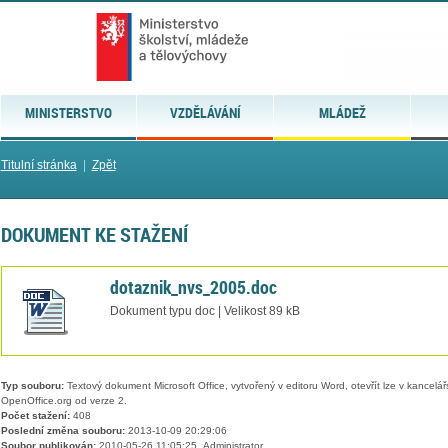
MINISTERSTVO
VZDĚLÁVÁNÍ
MLÁDEŽ
Titulní stránka
|
Zpět
DOKUMENT KE STAŽENÍ
dotaznik_nvs_2005.doc
Dokument typu doc | Velikost 89 kB
Typ souboru:
Textový dokument Microsoft Office, vytvořený v editoru Word, otevřít lze v kancelářs
OpenOffice.org od verze 2.
Počet stažení:
408
Poslední změna souboru:
2013-10-09 20:29:06
Soubor publikován:
2010-05-26 11:05:25, Administrator