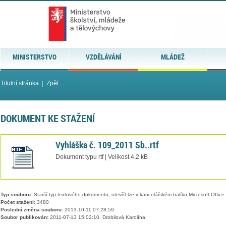
MINISTERSTVO
VZDĚLÁVÁNÍ
MLÁDEŽ
Titulní stránka
|
Zpět
DOKUMENT KE STAŽENÍ
Vyhláška č. 109_2011 Sb..rtf
Dokument typu rtf | Velikost 4,2 kB
Typ souboru:
Starší typ textového dokumentu, otevřít lze v kancelářském balíku Microsoft Office
Počet stažení:
3480
Poslední změna souboru:
2013-10-11 07:28:59
Soubor publikován:
2011-07-13 15:02:10, Drobilová Karolína