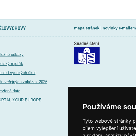
TĚLOVÝCHOVY
mapa stránek
|
novinky e-mailem
Snadné čtení
ležité odkazy
olský rejstřík
ehled vysokých škol
án veřejných zakázek 2026
evřená data
ORTÁL YOUR EUROPE
Používáme sou
Tyto webové stránky po
cílem vylepšení uživat
a reklam, analýzy návš