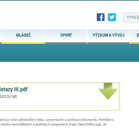
MLÁDEŽ
SPORT
VÝZKUM A VÝVOJ
E
tazy III.pdf
 163,52 kB
erý je určen především k tisku, prezentacím a archivaci dokumentů. Prohlížet a
 v mnoha kancelářských a grafických programech (např. OpenOffice.org). Je