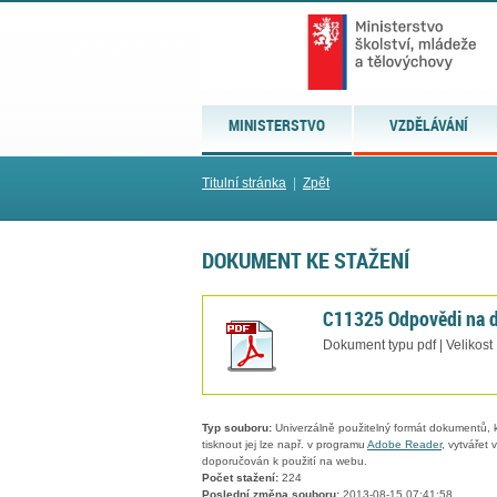
MINISTERSTVO
VZDĚLÁVÁNÍ
Titulní stránka
|
Zpět
DOKUMENT KE STAŽENÍ
C11325 Odpovědi na do
Dokument typu pdf | Velikost
Typ souboru:
Univerzálně použitelný formát dokumentů, kt
tisknout jej lze např. v programu
Adobe Reader
, vytvářet
doporučován k použití na webu.
Počet stažení:
224
Poslední změna souboru:
2013-08-15 07:41:58