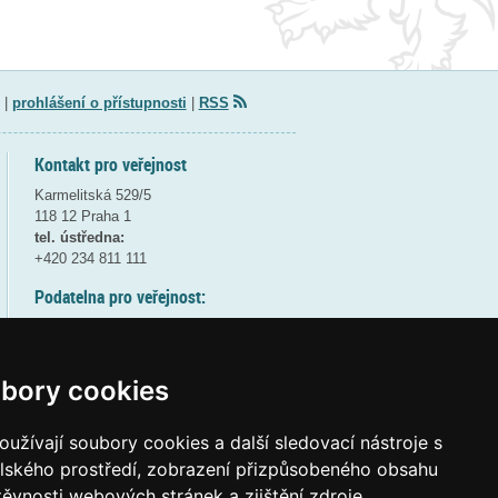
|
prohlášení o přístupnosti
|
RSS
Kontakt pro veřejnost
Karmelitská 529/5
118 12 Praha 1
tel. ústředna:
+420 234 811 111
Podatelna pro veřejnost:
pondělí a středa - 7:30-17:00
úterý a čtvrtek - 7:30-15:30
pátek - 7:30-14:00
bory cookies
8:30 - 9:30 - bezpečnostní přestávka
(více informací
ZDE
)
užívají soubory cookies a další sledovací nástroje s
elského prostředí, zobrazení přizpůsobeného obsahu
Elektronická podatelna:
těvnosti webových stránek a zjištění zdroje
posta@msmt
gov
cz