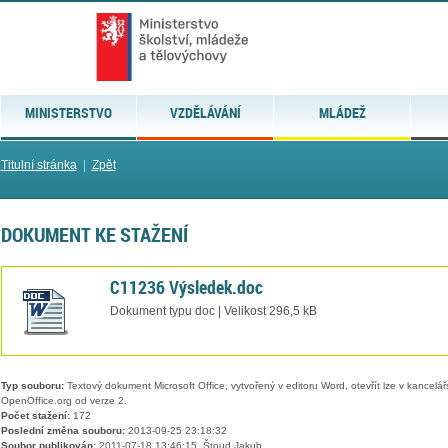
MINISTERSTVO
VZDĚLÁVÁNÍ
MLÁDEŽ
Titulní stránka
|
Zpět
DOKUMENT KE STAŽENÍ
C11236 Výsledek.doc
Dokument typu doc | Velikost 296,5 kB
Typ souboru:
Textový dokument Microsoft Office, vytvořený v editoru Word, otevřít lze v kancelářs
OpenOffice.org od verze 2.
Počet stažení:
172
Poslední změna souboru:
2013-09-25 23:18:32
Soubor publikován:
2011-07-18 13:46:15, Štoud Jakub