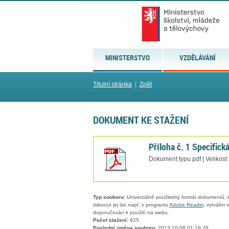
MINISTERSTVO
VZDĚLÁVÁNÍ
Titulní stránka
|
Zpět
DOKUMENT KE STAŽENÍ
Příloha č. 1 Specifická
Dokument typu pdf | Velikost
Typ souboru:
Univerzálně použitelný formát dokumentů, kt
tisknout jej lze např. v programu
Adobe Reader
, vytvářet
doporučován k použití na webu.
Počet stažení:
925
Poslední změna souboru:
2013-10-08 01:19:28