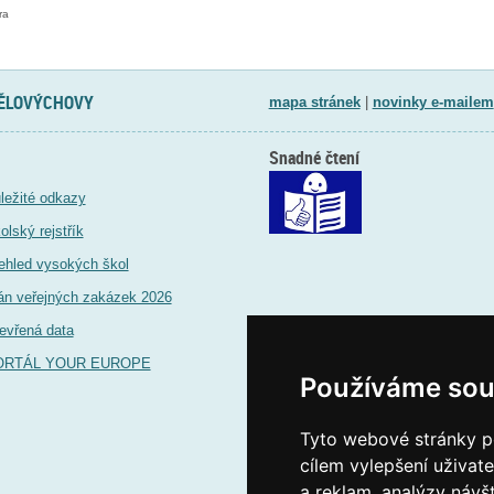
ra
TĚLOVÝCHOVY
mapa stránek
|
novinky e-mailem
Snadné čtení
ležité odkazy
olský rejstřík
ehled vysokých škol
án veřejných zakázek 2026
evřená data
ORTÁL YOUR EUROPE
Používáme sou
Tyto webové stránky po
cílem vylepšení uživat
a reklam, analýzy návš