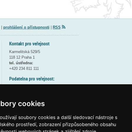
|
prohlášení o přístupnosti
|
RSS
Kontakt pro veřejnost
Karmelitská 529/5
118 12 Praha 1
tel. ústředna:
+420 234 811 111
Podatelna pro veřejnost:
pondělí a středa - 7:30-17:00
úterý a čtvrtek - 7:30-15:30
pátek - 7:30-14:00
bory cookies
8:30 - 9:30 - bezpečnostní přestávka
(více informací
ZDE
)
užívají soubory cookies a další sledovací nástroje s
elského prostředí, zobrazení přizpůsobeného obsahu
Elektronická podatelna:
těvnosti webových stránek a zjištění zdroje
posta@msmt
gov
cz