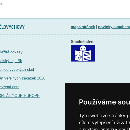
ra
TĚLOVÝCHOVY
mapa stránek
|
novinky e-mailem
Snadné čtení
ležité odkazy
olský rejstřík
ehled vysokých škol
án veřejných zakázek 2026
evřená data
ORTÁL YOUR EUROPE
Používáme sou
Tyto webové stránky po
cílem vylepšení uživat
a reklam, analýzy návš