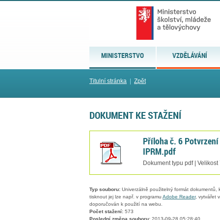
MINISTERSTVO
VZDĚLÁVÁNÍ
Titulní stránka
|
Zpět
DOKUMENT KE STAŽENÍ
Příloha č. 6 Potvrzení
IPRM.pdf
Dokument typu pdf | Velikost
Typ souboru:
Univerzálně použitelný formát dokumentů, kt
tisknout jej lze např. v programu
Adobe Reader
, vytvářet
doporučován k použití na webu.
Počet stažení:
573
Poslední změna souboru:
2013-09-28 05:28:40