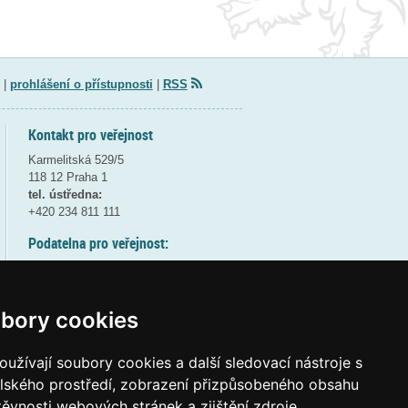
|
prohlášení o přístupnosti
|
RSS
Kontakt pro veřejnost
Karmelitská 529/5
118 12 Praha 1
tel. ústředna:
+420 234 811 111
Podatelna pro veřejnost:
pondělí a středa - 7:30-17:00
úterý a čtvrtek - 7:30-15:30
pátek - 7:30-14:00
bory cookies
8:30 - 9:30 - bezpečnostní přestávka
(více informací
ZDE
)
užívají soubory cookies a další sledovací nástroje s
elského prostředí, zobrazení přizpůsobeného obsahu
Elektronická podatelna:
těvnosti webových stránek a zjištění zdroje
posta@msmt
gov
cz