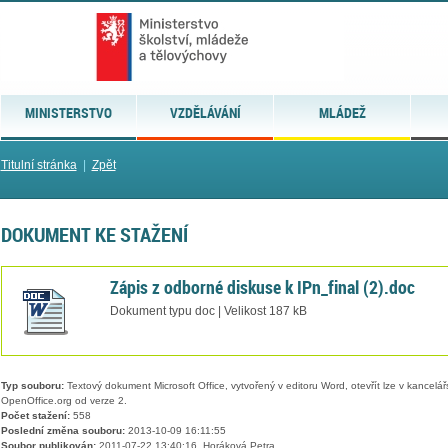
MINISTERSTVO
VZDĚLÁVÁNÍ
MLÁDEŽ
Titulní stránka
|
Zpět
DOKUMENT KE STAŽENÍ
Zápis z odborné diskuse k IPn_final (2).doc
Dokument typu doc | Velikost 187 kB
Typ souboru:
Textový dokument Microsoft Office, vytvořený v editoru Word, otevřít lze v kancelářs
OpenOffice.org od verze 2.
Počet stažení:
558
Poslední změna souboru:
2013-10-09 16:11:55
Soubor publikován:
2011-07-22 13:40:16, Horáková Petra