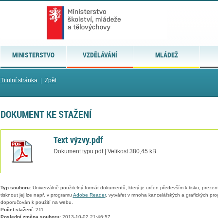
MINISTERSTVO
VZDĚLÁVÁNÍ
MLÁDEŽ
Titulní stránka
|
Zpět
DOKUMENT KE STAŽENÍ
Text výzvy.pdf
Dokument typu pdf | Velikost 380,45 kB
Typ souboru:
Univerzálně použitelný formát dokumentů, který je určen především k tisku, prezen
tisknout jej lze např. v programu
Adobe Reader
, vytvářet v mnoha kancelářských a grafických pr
doporučován k použití na webu.
Počet stažení:
211
Poslední změna souboru:
2013-10-02 21:46:57