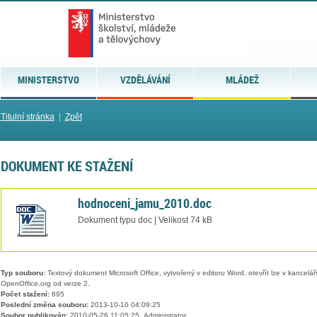
MINISTERSTVO
VZDĚLÁVÁNÍ
MLÁDEŽ
Titulní stránka
|
Zpět
DOKUMENT KE STAŽENÍ
hodnoceni_jamu_2010.doc
Dokument typu doc | Velikost 74 kB
Typ souboru:
Textový dokument Microsoft Office, vytvořený v editoru Word, otevřít lze v kancelářs
OpenOffice.org od verze 2.
Počet stažení:
695
Poslední změna souboru:
2013-10-10 04:09:25
Soubor publikován:
2010-05-26 11:05:25, Administrator