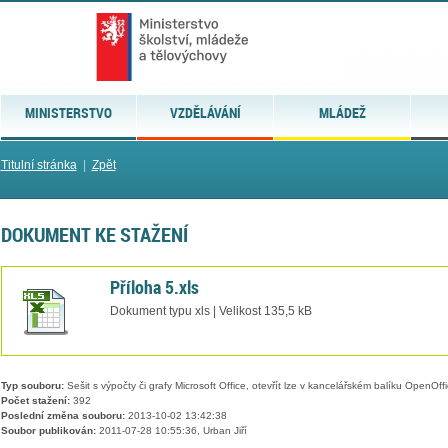
MINISTERSTVO
VZDĚLÁVÁNÍ
MLÁDEŽ
Titulní stránka
|
Zpět
DOKUMENT KE STAŽENÍ
Příloha 5.xls
Dokument typu xls | Velikost 135,5 kB
Typ souboru:
Sešit s výpočty či grafy Microsoft Office, otevřít lze v kancelářském balíku OpenOffic
Počet stažení:
392
Poslední změna souboru:
2013-10-02 13:42:38
Soubor publikován:
2011-07-28 10:55:36, Urban Jiří