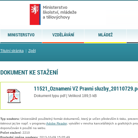
MINISTERSTVO
VZDĚLÁVÁNÍ
MLÁDEŽ
Titulní stránka
|
Zpět
DOKUMENT KE STAŽENÍ
11521_Oznameni VZ Pravni sluzby_20110729.p
Dokument typu pdf | Velikost 189,5 kB
Typ souboru:
Univerzálně použitelný formát dokumentů, který je určen především k tisku, prezen
tisknout jej lze např. v programu
Adobe Reader
, vytvářet v mnoha kancelářských a grafických pr
doporučován k použití na webu.
Počet stažení:
2210
Poslední změna souboru:
2013-10-09 15:05:49