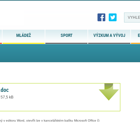
MLÁDEŽ
SPORT
VÝZKUM A VÝVOJ
E
.doc
 57,5 kB
 v editoru Word, otevřít lze v kancelářském balíku Microsoft Office či