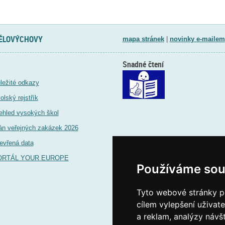
TĚLOVÝCHOVY
mapa stránek
|
novinky e-mailem
Snadné čtení
ležité odkazy
olský rejstřík
ehled vysokých škol
án veřejných zakázek 2026
evřená data
ORTÁL YOUR EUROPE
Používáme sou
Tyto webové stránky po
cílem vylepšení uživat
a reklam, analýzy návš