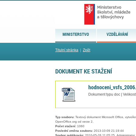
MINISTERSTVO
VZDĚLÁVÁNÍ
Titulní stránka
|
Zpět
DOKUMENT KE STAŽENÍ
hodnoceni_vsfs_2006
Dokument typu doc | Velikost
Typ souboru:
Textový dokument Microsoft Office, vytvořený
OpenOffice.org od verze 2.
Počet stažení:
1060
Poslední změna souboru:
2013-10-09 21:19:44
Soubor publikován:
2010-05-26 11:05:25, Administrator