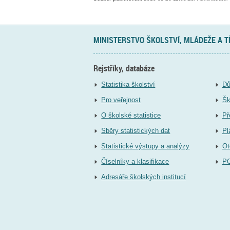
MINISTERSTVO ŠKOLSTVÍ, MLÁDEŽE A 
Rejstříky, databáze
Statistika školství
Dů
Pro veřejnost
Šk
O školské statistice
Př
Sběry statistických dat
Pl
Statistické výstupy a analýzy
Ot
Číselníky a klasifikace
P
Adresáře školských institucí