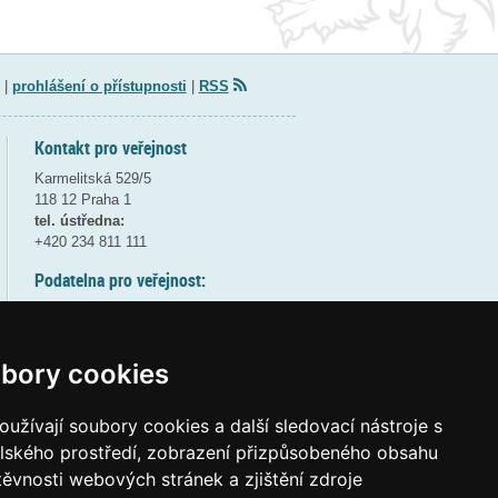
|
prohlášení o přístupnosti
|
RSS
Kontakt pro veřejnost
Karmelitská 529/5
118 12 Praha 1
tel. ústředna:
+420 234 811 111
Podatelna pro veřejnost:
pondělí a středa - 7:30-17:00
úterý a čtvrtek - 7:30-15:30
pátek - 7:30-14:00
bory cookies
8:30 - 9:30 - bezpečnostní přestávka
(více informací
ZDE
)
užívají soubory cookies a další sledovací nástroje s
elského prostředí, zobrazení přizpůsobeného obsahu
Elektronická podatelna:
těvnosti webových stránek a zjištění zdroje
posta@msmt
gov
cz