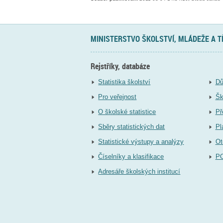
MINISTERSTVO ŠKOLSTVÍ, MLÁDEŽE A 
Rejstříky, databáze
Statistika školství
Dů
Pro veřejnost
Šk
O školské statistice
Př
Sběry statistických dat
Pl
Statistické výstupy a analýzy
Ot
Číselníky a klasifikace
P
Adresáře školských institucí