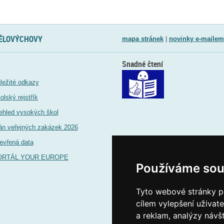
TĚLOVÝCHOVY
mapa stránek
|
novinky e-mailem
Snadné čtení
ležité odkazy
olský rejstřík
ehled vysokých škol
án veřejných zakázek 2026
evřená data
ORTÁL YOUR EUROPE
Používáme sou
Tyto webové stránky po
cílem vylepšení uživat
a reklam, analýzy návš