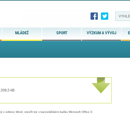
MLÁDEŽ
SPORT
VÝZKUM A VÝVOJ
E
 208,5 kB
 v editoru Word, otevřít lze v kancelářském balíku Microsoft Office či