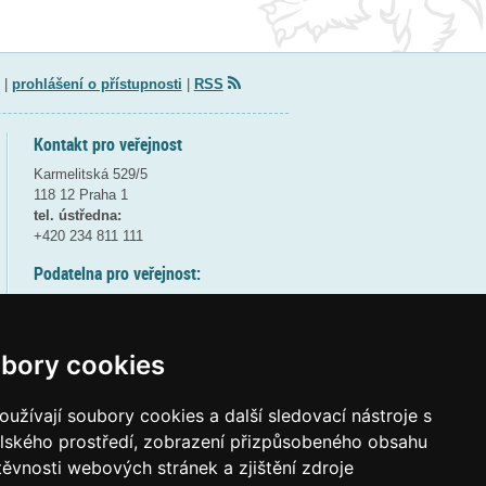
|
prohlášení o přístupnosti
|
RSS
Kontakt pro veřejnost
Karmelitská 529/5
118 12 Praha 1
tel. ústředna:
+420 234 811 111
Podatelna pro veřejnost:
pondělí a středa - 7:30-17:00
úterý a čtvrtek - 7:30-15:30
pátek - 7:30-14:00
bory cookies
8:30 - 9:30 - bezpečnostní přestávka
(více informací
ZDE
)
užívají soubory cookies a další sledovací nástroje s
elského prostředí, zobrazení přizpůsobeného obsahu
Elektronická podatelna:
těvnosti webových stránek a zjištění zdroje
posta@msmt
gov
cz