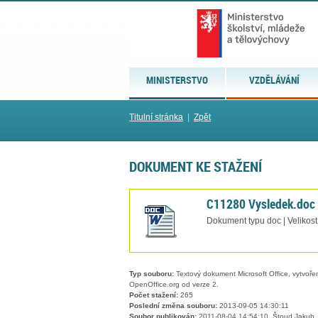
MINISTERSTVO
VZDĚLÁVÁNÍ
Titulní stránka
|
Zpět
DOKUMENT KE STAŽENÍ
C11280 Vysledek.doc
Dokument typu doc | Velikost
Typ souboru:
Textový dokument Microsoft Office, vytvořený
OpenOffice.org od verze 2.
Počet stažení:
265
Poslední změna souboru:
2013-09-05 14:30:11
Soubor publikován:
2011-08-04 14:54:10, Štoud Jakub