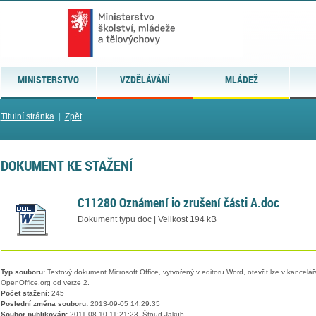
MINISTERSTVO
VZDĚLÁVÁNÍ
MLÁDEŽ
Titulní stránka
|
Zpět
DOKUMENT KE STAŽENÍ
C11280 Oznámení io zrušení části A.doc
Dokument typu doc | Velikost 194 kB
Typ souboru:
Textový dokument Microsoft Office, vytvořený v editoru Word, otevřít lze v kancelářs
OpenOffice.org od verze 2.
Počet stažení:
245
Poslední změna souboru:
2013-09-05 14:29:35
Soubor publikován:
2011-08-10 11:21:23, Štoud Jakub