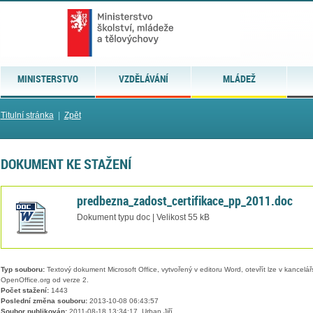
MINISTERSTVO
VZDĚLÁVÁNÍ
MLÁDEŽ
Titulní stránka
|
Zpět
DOKUMENT KE STAŽENÍ
predbezna_zadost_certifikace_pp_2011.doc
Dokument typu doc | Velikost 55 kB
Typ souboru:
Textový dokument Microsoft Office, vytvořený v editoru Word, otevřít lze v kancelářs
OpenOffice.org od verze 2.
Počet stažení:
1443
Poslední změna souboru:
2013-10-08 06:43:57
Soubor publikován:
2011-08-18 13:34:17, Urban Jiří