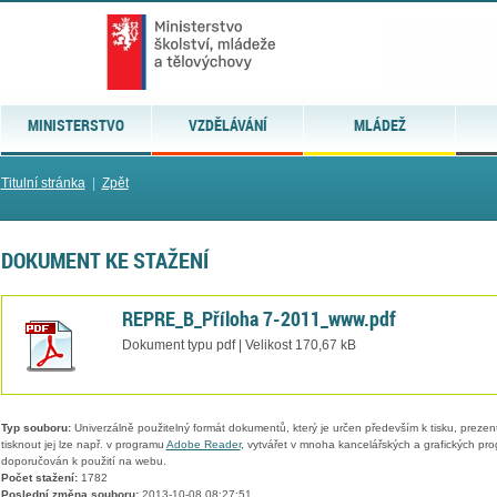
MINISTERSTVO
VZDĚLÁVÁNÍ
MLÁDEŽ
Titulní stránka
|
Zpět
DOKUMENT KE STAŽENÍ
REPRE_B_Příloha 7-2011_www.pdf
Dokument typu pdf | Velikost 170,67 kB
Typ souboru:
Univerzálně použitelný formát dokumentů, který je určen především k tisku, prezen
tisknout jej lze např. v programu
Adobe Reader
, vytvářet v mnoha kancelářských a grafických pr
doporučován k použití na webu.
Počet stažení:
1782
Poslední změna souboru:
2013-10-08 08:27:51