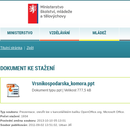
MINISTERSTVO
VZDĚLÁVÁNÍ
MLÁDEŽ
Titulní stránka
|
Zpět
DOKUMENT KE STAŽENÍ
Vrsnikospodarska_komora.ppt
Dokument typu ppt | Velikost 777,5 kB
Typ souboru:
Prezentace, otevřít lze v kancelářském balíku OpenOffice.org, Microsoft Office.
Počet stažení:
1934
Poslední změna souboru:
2013-10-10 05:13:01
Soubor publikován:
2011-09-02 13:51:02, Urban Jiří