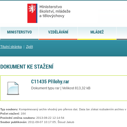
MINISTERSTVO
VZDĚLÁVÁNÍ
MLÁDEŽ
Titulní stránka
|
Zpět
DOKUMENT KE STAŽENÍ
C11435 Přílohy.rar
Dokument typu rar | Velikost 813,32 kB
Typ souboru:
Komprimovaný archiv vhodný pro přenos dat. Data lze získat rozbalením archivu 
Počet stažení:
164
Poslední změna souboru:
2013-08-22 12:14:54
Soubor publikován:
2011-09-07 10:17:05, Štoud Jakub