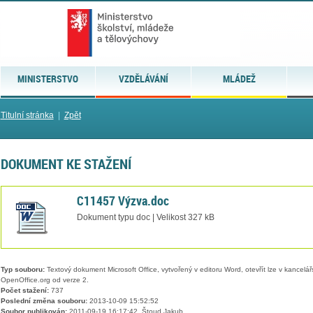
MINISTERSTVO
VZDĚLÁVÁNÍ
MLÁDEŽ
Titulní stránka
|
Zpět
DOKUMENT KE STAŽENÍ
C11457 Výzva.doc
Dokument typu doc | Velikost 327 kB
Typ souboru:
Textový dokument Microsoft Office, vytvořený v editoru Word, otevřít lze v kancelářs
OpenOffice.org od verze 2.
Počet stažení:
737
Poslední změna souboru:
2013-10-09 15:52:52
Soubor publikován:
2011-09-19 16:17:42, Štoud Jakub