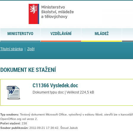
MINISTERSTVO
VZDĚLÁVÁNÍ
MLÁDEŽ
Titulní stránka
|
Zpět
DOKUMENT KE STAŽENÍ
C11366 Vysledek.doc
Dokument typu doc | Velikost 224,5 kB
Typ souboru:
Textový dokument Microsoft Office, vytvořený v editoru Word, otevřít lze v kancelářs
OpenOffice.org od verze 2.
Počet stažení:
236
Soubor publikován:
2011-09-21 17:36:42, Štoud Jakub