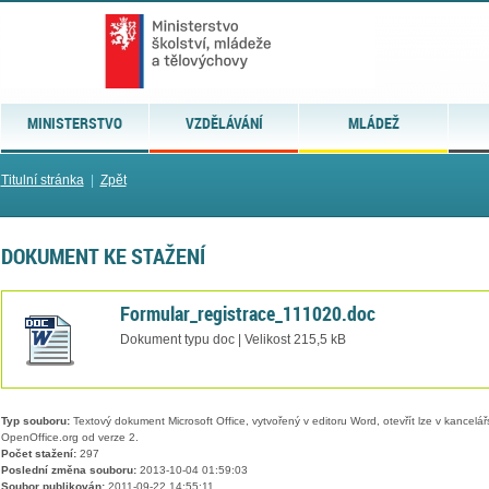
MINISTERSTVO
VZDĚLÁVÁNÍ
MLÁDEŽ
Titulní stránka
|
Zpět
DOKUMENT KE STAŽENÍ
Formular_registrace_111020.doc
Dokument typu doc | Velikost 215,5 kB
Typ souboru:
Textový dokument Microsoft Office, vytvořený v editoru Word, otevřít lze v kancelářs
OpenOffice.org od verze 2.
Počet stažení:
297
Poslední změna souboru:
2013-10-04 01:59:03
Soubor publikován:
2011-09-22 14:55:11