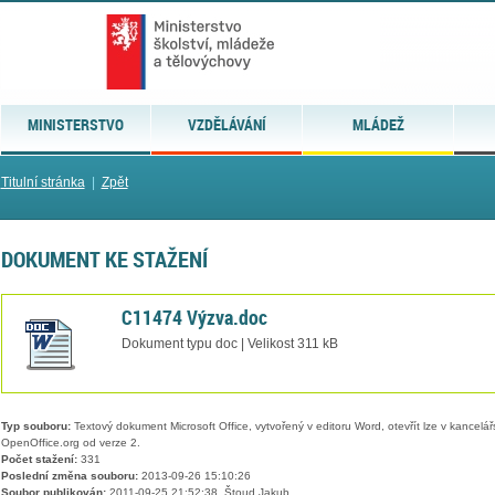
MINISTERSTVO
VZDĚLÁVÁNÍ
MLÁDEŽ
Titulní stránka
|
Zpět
DOKUMENT KE STAŽENÍ
C11474 Výzva.doc
Dokument typu doc | Velikost 311 kB
Typ souboru:
Textový dokument Microsoft Office, vytvořený v editoru Word, otevřít lze v kancelářs
OpenOffice.org od verze 2.
Počet stažení:
331
Poslední změna souboru:
2013-09-26 15:10:26
Soubor publikován:
2011-09-25 21:52:38, Štoud Jakub