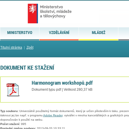
MINISTERSTVO
VZDĚLÁVÁNÍ
MLÁDEŽ
Titulní stránka
|
Zpět
DOKUMENT KE STAŽENÍ
Harmonogram workshopů.pdf
Dokument typu pdf | Velikost 280,37 kB
Typ souboru:
Univerzálně použitelný formát dokumentů, který je určen především k tisku, prezen
tisknout jej lze např. v programu
Adobe Reader
, vytvářet v mnoha kancelářských a grafických pr
doporučován k použití na webu.
Počet stažení:
995
Poslední změna souboru:
2013-09-20 10:33:11