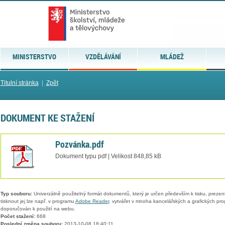
MINISTERSTVO
VZDĚLÁVÁNÍ
MLÁDEŽ
Titulní stránka
|
Zpět
DOKUMENT KE STAŽENÍ
Pozvánka.pdf
Dokument typu pdf | Velikost 848,85 kB
Typ souboru:
Univerzálně použitelný formát dokumentů, který je určen především k tisku, prezen
tisknout jej lze např. v programu
Adobe Reader
, vytvářet v mnoha kancelářských a grafických pr
doporučován k použití na webu.
Počet stažení:
668
Poslední změna souboru:
2013-10-08 18:40:11