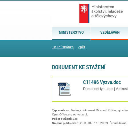
MINISTERSTVO
VZDĚLÁVÁNÍ
Titulní stránka
|
Zpět
DOKUMENT KE STAŽENÍ
C11496 Vyzva.doc
Dokument typu doc | Velikos
Typ souboru:
Textový dokument Microsoft Office, vytvořený
OpenOffice.org od verze 2.
Počet stažení:
235
Soubor publikován:
2011-10-07 13:23:59, Štoud Jakub