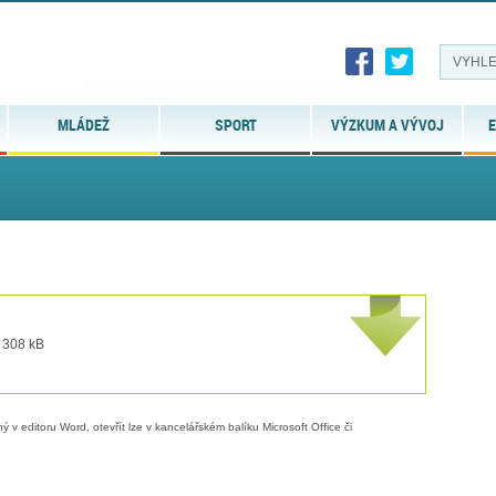
MLÁDEŽ
SPORT
VÝZKUM A VÝVOJ
E
t 308 kB
 v editoru Word, otevřít lze v kancelářském balíku Microsoft Office či