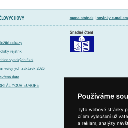
TĚLOVÝCHOVY
mapa stránek
|
novinky e-mailem
Snadné čtení
ležité odkazy
olský rejstřík
ehled vysokých škol
án veřejných zakázek 2026
evřená data
ORTÁL YOUR EUROPE
Používáme sou
Tyto webové stránky po
cílem vylepšení uživat
a reklam, analýzy návš