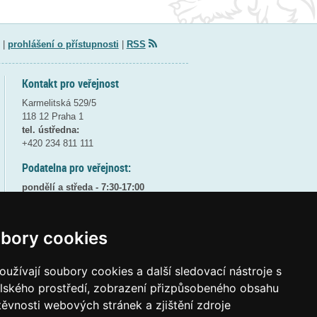
|
prohlášení o přístupnosti
|
RSS
Kontakt pro veřejnost
Karmelitská 529/5
118 12 Praha 1
tel. ústředna:
+420 234 811 111
Podatelna pro veřejnost:
pondělí a středa - 7:30-17:00
úterý a čtvrtek - 7:30-15:30
pátek - 7:30-14:00
bory cookies
8:30 - 9:30 - bezpečnostní přestávka
(více informací
ZDE
)
užívají soubory cookies a další sledovací nástroje s
Elektronická podatelna:
elského prostředí, zobrazení přizpůsobeného obsahu
posta@msmt
gov
cz
těvnosti webových stránek a zjištění zdroje