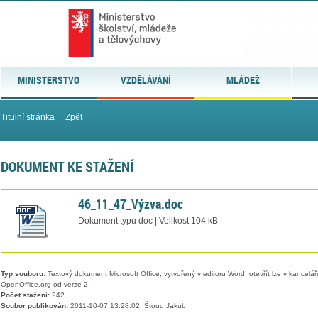
MINISTERSTVO
VZDĚLÁVÁNÍ
MLÁDEŽ
Titulní stránka
|
Zpět
DOKUMENT KE STAŽENÍ
46_11_47_Výzva.doc
Dokument typu doc | Velikost 104 kB
Typ souboru:
Textový dokument Microsoft Office, vytvořený v editoru Word, otevřít lze v kancelářs
OpenOffice.org od verze 2.
Počet stažení:
242
Soubor publikován:
2011-10-07 13:28:02, Štoud Jakub