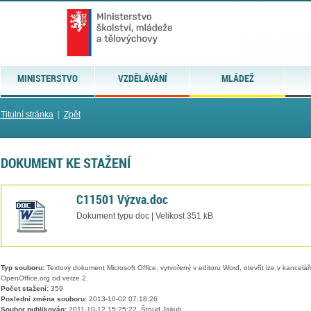
MINISTERSTVO
VZDĚLÁVÁNÍ
MLÁDEŽ
Titulní stránka
|
Zpět
DOKUMENT KE STAŽENÍ
C11501 Výzva.doc
Dokument typu doc | Velikost 351 kB
Typ souboru:
Textový dokument Microsoft Office, vytvořený v editoru Word, otevřít lze v kancelářs
OpenOffice.org od verze 2.
Počet stažení:
359
Poslední změna souboru:
2013-10-02 07:18:26
Soubor publikován:
2011-10-12 15:25:22, Štoud Jakub