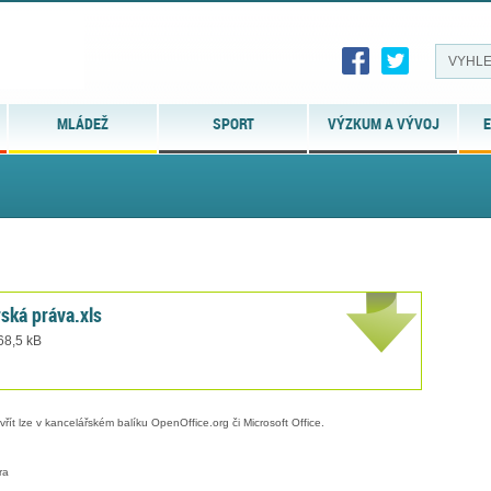
MLÁDEŽ
SPORT
VÝZKUM A VÝVOJ
E
rská práva.xls
 68,5 kB
evřít lze v kancelářském balíku OpenOffice.org či Microsoft Office.
ra