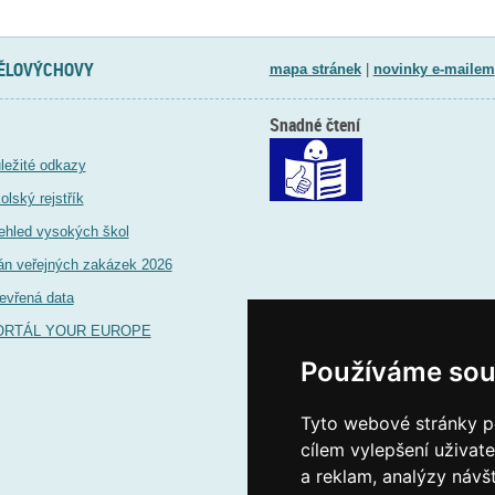
TĚLOVÝCHOVY
mapa stránek
|
novinky e-mailem
Snadné čtení
ležité odkazy
olský rejstřík
ehled vysokých škol
án veřejných zakázek 2026
evřená data
ORTÁL YOUR EUROPE
Používáme sou
Tyto webové stránky po
cílem vylepšení uživat
a reklam, analýzy návš