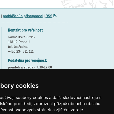
|
prohlášení o přístupnosti
|
RSS
Kontakt pro veřejnost
Karmelitská 529/5
118 12 Praha 1
tel. ústředna:
+420 234 811 111
Podatelna pro veřejnost:
pondělí a středa - 7:30-17:00
úterý a čtvrtek - 7:30-15:30
pátek - 7:30-14:00
bory cookies
8:30 - 9:30 - bezpečnostní přestávka
(více informací
ZDE
)
užívají soubory cookies a další sledovací nástroje s
Elektronická podatelna:
elského prostředí, zobrazení přizpůsobeného obsahu
posta@msmt
gov
cz
těvnosti webových stránek a zjištění zdroje