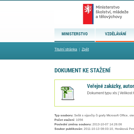
MINISTERSTVO
VZDĚLÁVÁNÍ
Titulní stránka
|
Zpět
DOKUMENT KE STAŽENÍ
Veřejné zakázky, auto
Dokument typu xls | Velikost
Typ souboru:
Sešit s výpočty či grafy Microsoft Office, ot
Počet stažení:
1056
Poslední změna souboru:
2013-10-07 14:26:06
Soubor publikován:
2011-10-13 08:03:10, Horáková Pet