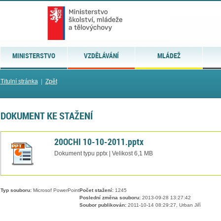
MINISTERSTVO
VZDĚLÁVÁNÍ
MLÁDEŽ
Titulní stránka
|
Zpět
DOKUMENT KE STAŽENÍ
20OCHI 10-10-2011.pptx
Dokument typu pptx | Velikost 6,1 MB
Typ souboru:
Microsof PowerPoint
Počet stažení:
1245
Poslední změna souboru:
2013-09-28 13:27:42
Soubor publikován:
2011-10-14 08:29:27, Urban Jiří