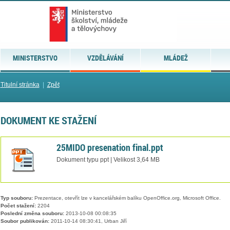
MINISTERSTVO
VZDĚLÁVÁNÍ
MLÁDEŽ
Titulní stránka
|
Zpět
DOKUMENT KE STAŽENÍ
25MIDO presenation final.ppt
Dokument typu ppt | Velikost 3,64 MB
Typ souboru:
Prezentace, otevřít lze v kancelářském balíku OpenOffice.org, Microsoft Office.
Počet stažení:
2204
Poslední změna souboru:
2013-10-08 00:08:35
Soubor publikován:
2011-10-14 08:30:41, Urban Jiří