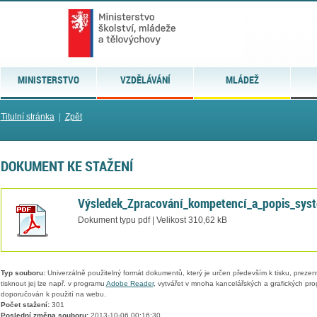
MINISTERSTVO
VZDĚLÁVÁNÍ
MLÁDEŽ
Titulní stránka
|
Zpět
DOKUMENT KE STAŽENÍ
Výsledek_Zpracování_kompetencí_a_popis_syst
Dokument typu pdf | Velikost 310,62 kB
Typ souboru:
Univerzálně použitelný formát dokumentů, který je určen především k tisku, prezen
tisknout jej lze např. v programu
Adobe Reader
, vytvářet v mnoha kancelářských a grafických pr
doporučován k použití na webu.
Počet stažení:
301
Poslední změna souboru:
2013-10-06 00:16:30