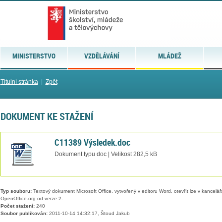
MINISTERSTVO
VZDĚLÁVÁNÍ
MLÁDEŽ
Titulní stránka
|
Zpět
DOKUMENT KE STAŽENÍ
C11389 Výsledek.doc
Dokument typu doc | Velikost 282,5 kB
Typ souboru:
Textový dokument Microsoft Office, vytvořený v editoru Word, otevřít lze v kancelářs
OpenOffice.org od verze 2.
Počet stažení:
240
Soubor publikován:
2011-10-14 14:32:17, Štoud Jakub