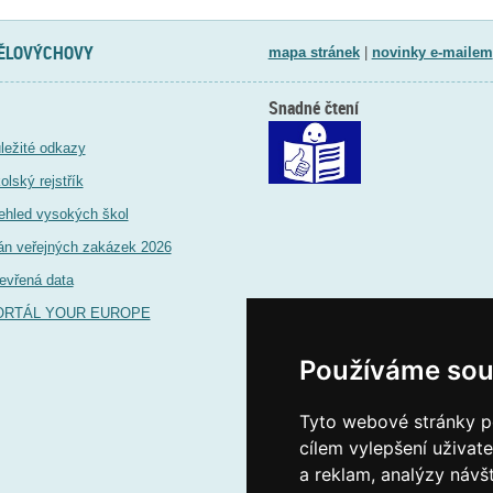
TĚLOVÝCHOVY
mapa stránek
|
novinky e-mailem
Snadné čtení
ležité odkazy
olský rejstřík
ehled vysokých škol
án veřejných zakázek 2026
evřená data
ORTÁL YOUR EUROPE
Používáme sou
Tyto webové stránky po
cílem vylepšení uživat
a reklam, analýzy návš