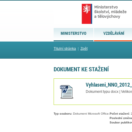
MINISTERSTVO
VZDĚLÁVÁNÍ
Titulní stránka
|
Zpět
DOKUMENT KE STAŽENÍ
Vyhlaseni_NNO_2012
Dokument typu docx | Velikos
Typ souboru:
Dokument Microsoft Office.
Počet stažení:
2
Poslední změna
Soubor publiko