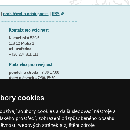
|
prohlášení o přístupnosti
|
RSS
Kontakt pro veřejnost
Karmelitská 529/5
118 12 Praha 1
tel. ústředna:
+420 234 811 111
Podatelna pro veřejnost:
pondělí a středa - 7:30-17:00
úterý a čtvrtek - 7:30-15:30
pátek - 7:30-14:00
8:30 - 9:30 - bezpečnostní přestávka
bory cookies
(více informací
ZDE
)
užívají soubory cookies a další sledovací nástroje s
Elektronická podatelna:
posta@msmt
gov
cz
elského prostředí, zobrazení přizpůsobeného obsahu
těvnosti webových stránek a zjištění zdroje
ID datové schránky:
vidaawt