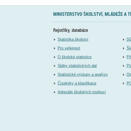
MINISTERSTVO ŠKOLSTVÍ, MLÁDEŽE A 
Rejstříky, databáze
Statistika školství
Dů
Pro veřejnost
Šk
O školské statistice
Př
Sběry statistických dat
Pl
Statistické výstupy a analýzy
Ot
Číselníky a klasifikace
P
Adresáře školských institucí